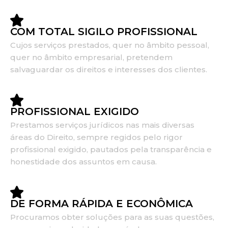
COM TOTAL SIGILO PROFISSIONAL
Cujos serviços prestados, quer no âmbito pessoal,
quer no âmbito empresarial, pretendem
salvaguardar os direitos e interesses dos clientes.
PROFISSIONAL EXIGIDO
Prestamos serviços jurídicos nas mais diversas
áreas do Direito, sempre regidos pelo rigor
profissional exigido, pautados pela transparência e
honestidade dos assuntos em causa.
DE FORMA RÁPIDA E ECONÔMICA
Procuramos obter soluções para as suas questões,